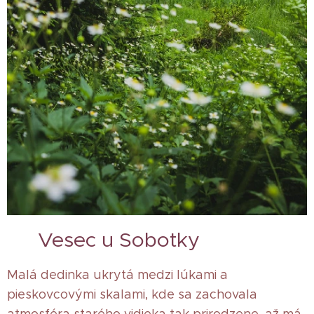
🌾 Vesec u Sobotky
Malá dedinka ukrytá medzi lúkami a
pieskovcovými skalami, kde sa zachovala