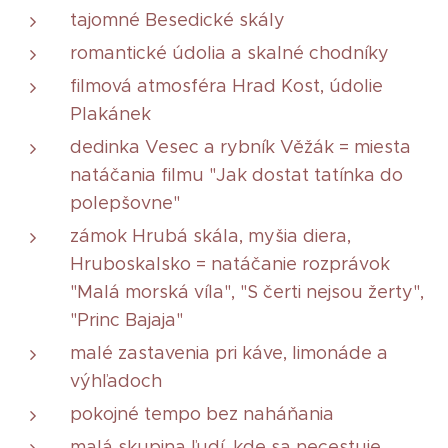
tajomné Besedické skály
romantické údolia a skalné chodníky
filmová atmosféra Hrad Kost, údolie
Plakánek
dedinka Vesec a rybník Věžák = miesta
natáčania filmu "Jak dostat tatínka do
polepšovne"
zámok Hrubá skála, myšia diera,
Hruboskalsko = natáčanie rozprávok
"Malá morská víla", "S čerti nejsou žerty",
"Princ Bajaja"
malé zastavenia pri káve, limonáde a
výhľadoch
pokojné tempo bez naháňania
malá skupina ľudí, kde sa necestuje