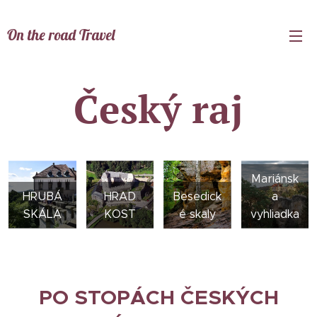
On the road Travel
Travel
Český raj
Mariánsk
HRUBÁ
HRAD
Besedick
a
SKÁLA
KOST
é skaly
vyhliadka
PO STOPÁCH ČESKÝCH