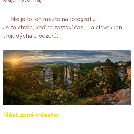
kraju hovorí raj.
🌿 Nie je to len miesto na fotografiu.
Je to chvíľa, keď sa zastaví čas — a človek len
stojí, dýcha a pozerá.
Nástupné miesta: