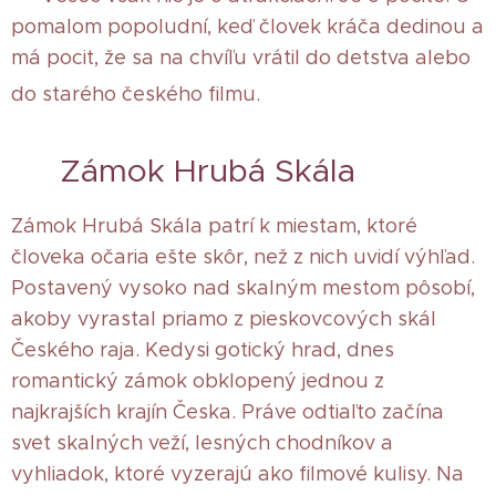
pomalom popoludní, keď človek kráča dedinou a
má pocit, že sa na chvíľu vrátil do detstva alebo
do starého českého filmu.
🏰 Zámok Hrubá Skála
Zámok Hrubá Skála patrí k miestam, ktoré
človeka očaria ešte skôr, než z nich uvidí výhľad.
Postavený vysoko nad skalným mestom pôsobí,
akoby vyrastal priamo z pieskovcových skál
Českého raja. Kedysi gotický hrad, dnes
romantický zámok obklopený jednou z
najkrajších krajín Česka. Práve odtiaľto začína
svet skalných veží, lesných chodníkov a
vyhliadok, ktoré vyzerajú ako filmové kulisy. Na