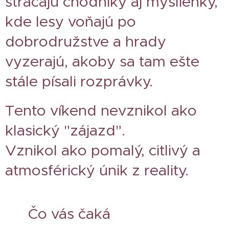
strácajú chodníky aj myšlienky,
kde lesy voňajú po
dobrodružstve a hrady
vyzerajú, akoby sa tam ešte
stále písali rozprávky.
Tento víkend nevznikol ako
klasický "zájazd".
Vznikol ako pomalý, citlivý a
atmosférický únik z reality.
🌿 Čo vás čaká