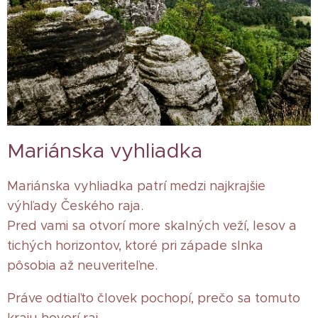
Mariánska vyhliadka
Mariánska vyhliadka patrí medzi najkrajšie
výhľady Českého raja.
Pred vami sa otvorí more skalných veží, lesov a
tichých horizontov, ktoré pri západe slnka
pôsobia až neuveriteľne.
Práve odtiaľto človek pochopí, prečo sa tomuto