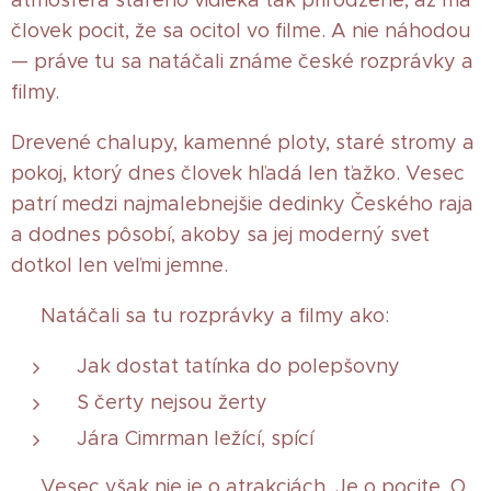
atmosféra starého vidieka tak prirodzene, až má
človek pocit, že sa ocitol vo filme. A nie náhodou
— práve tu sa natáčali známe české rozprávky a
filmy.
Drevené chalupy, kamenné ploty, staré stromy a
pokoj, ktorý dnes človek hľadá len ťažko. Vesec
patrí medzi najmalebnejšie dedinky Českého raja
a dodnes pôsobí, akoby sa jej moderný svet
dotkol len veľmi jemne.
🎬 Natáčali sa tu rozprávky a filmy ako:
Jak dostat tatínka do polepšovny
S čerty nejsou žerty
Jára Cimrman ležící, spící
🌿 Vesec však nie je o atrakciách. Je o pocite. O