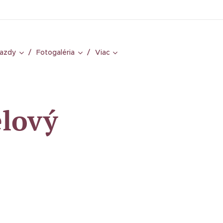
jazdy
Fotogaléria
Viac
elový